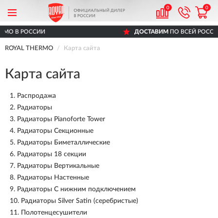
0
0
ДОСТАВИМ
ПО ВСЕЙ РОССИИ
ROYAL THERMO
Карта сайта
Карта сайта
1.
Распродажа
2.
Радиаторы
3.
Радиаторы Pianoforte Tower
4.
Радиаторы Секционные
5.
Радиаторы Биметаллические
6.
Радиаторы 18 секции
7.
Радиаторы Вертикальные
8.
Радиаторы Настенные
9.
Радиаторы С нижним подключением
10.
Радиаторы Silver Satin (серебристые)
11.
Полотенцесушители