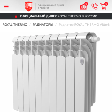
0
0
ОФИЦИАЛЬНЫЙ ДИЛЕР
ROYAL THERMO В РОССИИ
ROYAL THERMO
РАДИАТОРЫ
Радиатор ROYAL THERMO Vittoria S