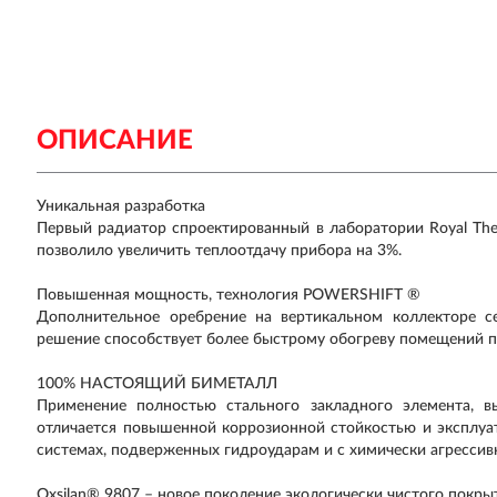
ОПИСАНИЕ
Уникальная разработка
Первый радиатор спроектированный в лаборатории Royal Th
позволило увеличить теплоотдачу прибора на 3%.
Повышенная мощность, технология POWERSHIFT ®
Дополнительное оребрение на вертикальном коллекторе се
решение способствует более быстрому обогреву помещений пр
100% НАСТОЯЩИЙ БИМЕТАЛЛ
Применение полностью стального закладного элемента, в
отличается повышенной коррозионной стойкостью и эксплуа
системах, подверженных гидроударам и с химически агрессив
Oxsilan® 9807 – новое поколение экологически чистого покр