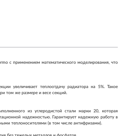
ermo с применением математического моделирования, что
кции увеличивает теплоотдачу радиатора на 5%. Такое
и том же размере и весе секций.
ыполненного из углеродистой стали марки 20, которая
тационной надежностью. Гарантирует надежную работу в
ными теплоносителями (в том числе антифризами).
ытия без тяжелых металлов и фосфатов