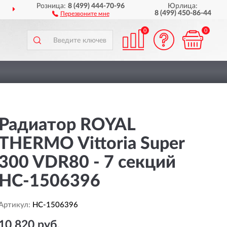
Розница:
8 (499) 444-70-96
Юрлица:
АВИМ
ПО ВСЕЙ РОССИИ
8 (499) 450-86-44
Перезвоните мне
0
0
Радиатор ROYAL
THERMO Vittoria Super
300 VDR80 - 7 секций
HC-1506396
Артикул:
HC-1506396
10 820 руб.